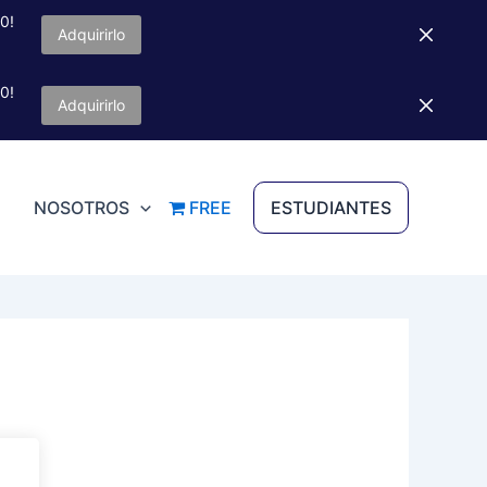
0!
Adquirirlo
0!
Adquirirlo
NOSOTROS
FREE
ESTUDIANTES