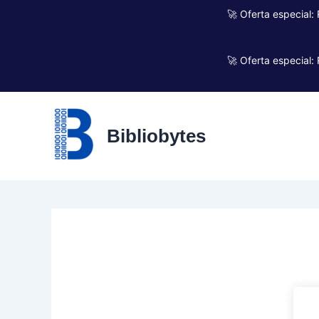
Ir
🚀 Oferta especial:
al
contenido
🚀 Oferta especial:
Bibliobytes