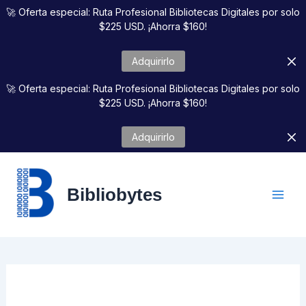
Ir
🚀 Oferta especial: Ruta Profesional Bibliotecas Digitales por solo
al
$225 USD. ¡Ahorra $160!
contenido
Adquirirlo
🚀 Oferta especial: Ruta Profesional Bibliotecas Digitales por solo
$225 USD. ¡Ahorra $160!
Adquirirlo
Bibliobytes