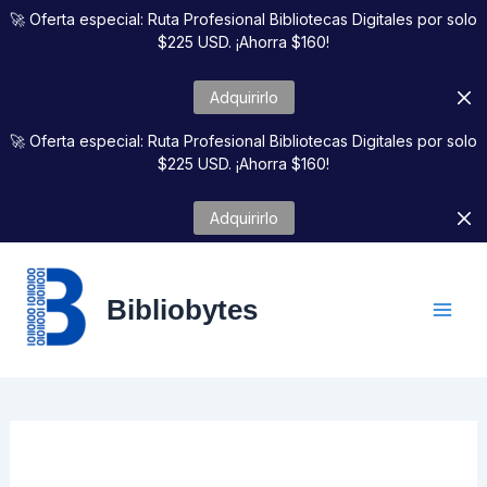
Ir
🚀 Oferta especial: Ruta Profesional Bibliotecas Digitales por solo
al
$225 USD. ¡Ahorra $160!
contenido
Adquirirlo
🚀 Oferta especial: Ruta Profesional Bibliotecas Digitales por solo
$225 USD. ¡Ahorra $160!
Adquirirlo
Bibliobytes