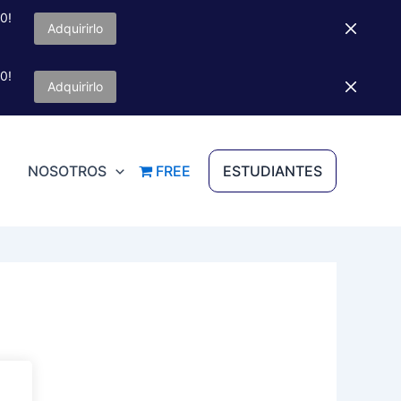
0!
Adquirirlo
0!
Adquirirlo
NOSOTROS
FREE
ESTUDIANTES