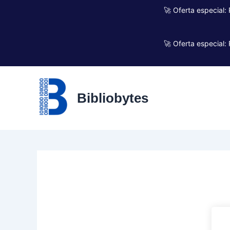
Ir
🚀 Oferta especial:
al
contenido
🚀 Oferta especial:
Bibliobytes