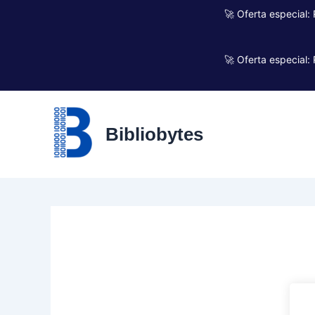
Ir
🚀 Oferta especial:
al
contenido
🚀 Oferta especial:
Bibliobytes