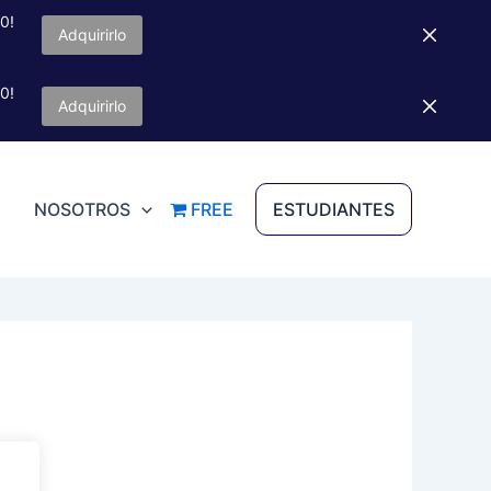
0!
Adquirirlo
0!
Adquirirlo
NOSOTROS
FREE
ESTUDIANTES