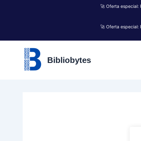
Ir
🚀 Oferta especial:
al
contenido
🚀 Oferta especial:
Bibliobytes