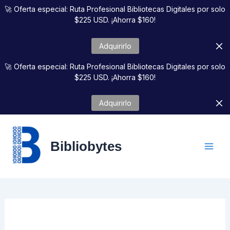
Ir
🚀 Oferta especial: Ruta Profesional Bibliotecas Digitales por solo
al
$225 USD. ¡Ahorra $160!
contenido
Adquirirlo
🚀 Oferta especial: Ruta Profesional Bibliotecas Digitales por solo
$225 USD. ¡Ahorra $160!
Adquirirlo
Bibliobytes