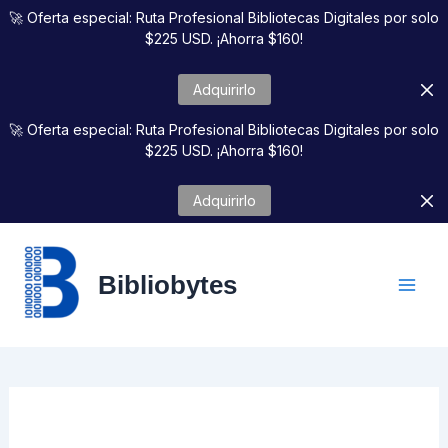
Ir
🚀 Oferta especial: Ruta Profesional Bibliotecas Digitales por solo
al
$225 USD. ¡Ahorra $160!
contenido
Adquirirlo
🚀 Oferta especial: Ruta Profesional Bibliotecas Digitales por solo
$225 USD. ¡Ahorra $160!
Adquirirlo
Bibliobytes