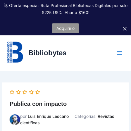
Ir
🚀 Oferta especial: Ruta Profesional Bibliotecas Digitales por solo
al
$225 USD. ¡Ahorra $160!
contenido
Adquirirlo
Bibliobytes
Publica con impacto
por
Luis Enrique Lescano
Categorías:
Revistas
científicas