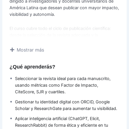
dirigido a investigadores y docentes universitarios de
América Latina que desean publicar con mayor impacto,
visibilidad y autonomía.
El curso cubre todo el ciclo de publicación científica:
desde la selección de la revista adecuada y la
comprensión de las métricas bibliométricas, hasta el
uso ético de la inteligencia artificial, la gestión de datos
Mostrar más
de investigación, los derechos de autor y la escritura de
alto impacto. Además, trabajarás en la construcción de
¿Qué aprenderás?
un
plan de publicación personal y ejecutable
para los
próximos 12 meses, adaptado a tu disciplina y
Seleccionar la revista ideal para cada manuscrito,
contexto.
usando métricas como Factor de Impacto,
CiteScore, SJR y cuartiles.
Con una metodología práctica y aplicada, cada sesión
Gestionar tu identidad digital con ORCID, Google
incluye demos en vivo, ejercicios con herramientas
Scholar y ResearchGate para aumentar tu visibilidad.
reales y tareas vinculadas directamente a tu propia
investigación. Al finalizar, no solo habrás adquirido
Aplicar inteligencia artificial (ChatGPT, Elicit,
conocimientos, sino que contarás con un perfil
ResearchRabbit) de forma ética y eficiente en tu
académico fortalecido, una lista de revistas objetivo y