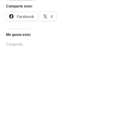
e
Comparte esto:
ñ
Facebook
X
a
Me gusta esto:
Cargando...
Todos los derechos © 2026 Bibliobytes | Funciona gracias a
Tema Astra para WordPress