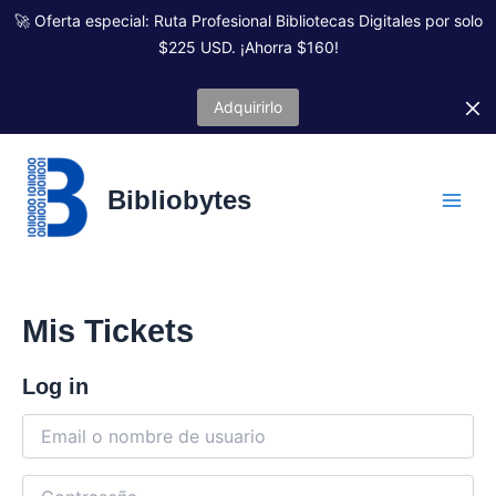
Ir
🚀 Oferta especial: Ruta Profesional Bibliotecas Digitales por solo
al
$225 USD. ¡Ahorra $160!
contenido
Adquirirlo
Bibliobytes
Mis Tickets
Log in
E
m
a
C
i