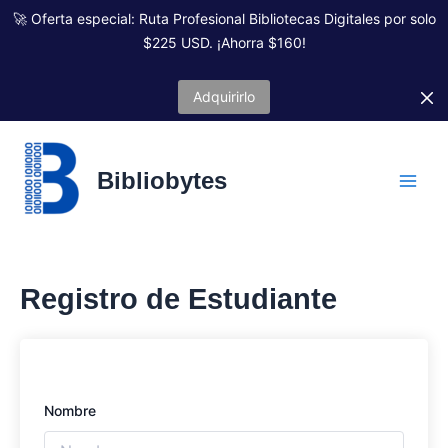
Ir
🚀 Oferta especial: Ruta Profesional Bibliotecas Digitales por solo
al
$225 USD. ¡Ahorra $160!
contenido
Adquirirlo
Bibliobytes
Registro de Estudiante
Nombre