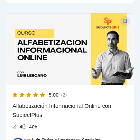
El
El
precio
precio
original
actual
era:
es:
$ 97,00.
$ 60,00.
5.00
(2)
Alfabetización Informacional Online con
SubjectPlus
4
40h
por
Luis Enrique Lescano
en
Servicios