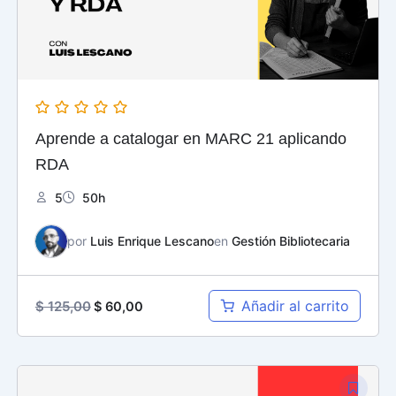
Aprende a catalogar en MARC 21 aplicando
RDA
5
50h
por
Luis Enrique Lescano
en
Gestión Bibliotecaria
Añadir al carrito
$
125,00
$
60,00
El
El
precio
precio