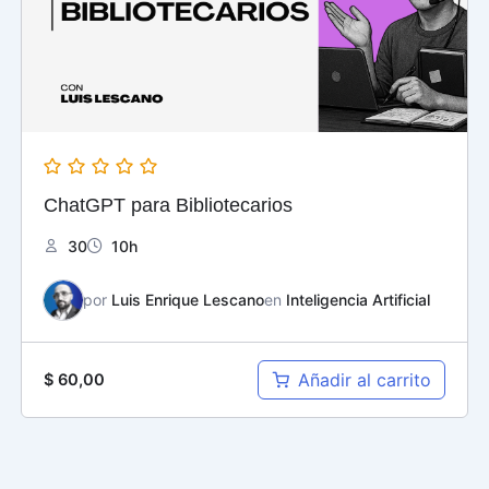
ChatGPT para Bibliotecarios
30
10h
por
Luis Enrique Lescano
en
Inteligencia Artificial
Añadir al carrito
$
60,00