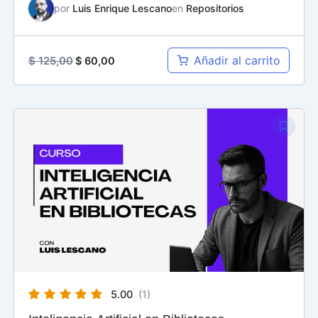
por
Luis Enrique Lescano
en
Repositorios
Añadir al carrito
$
125,00
$
60,00
5.00
(1)