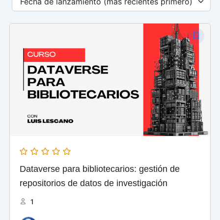
El
El
precio
precio
original
actual
era:
es:
$ 125,00.
$ 60,00.
Dataverse para bibliotecarios: gestión de
repositorios de datos de investigación
1