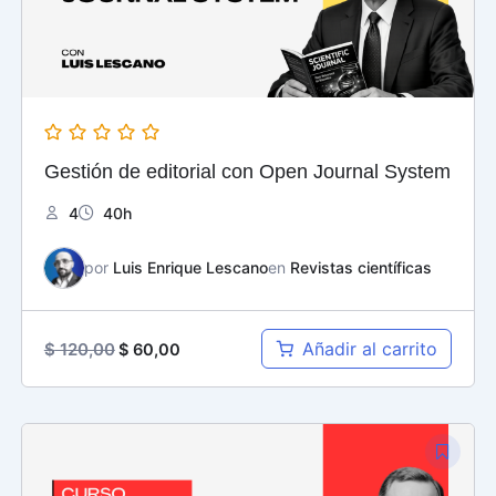
Gestión de editorial con Open Journal System
4
40h
por
Luis Enrique Lescano
en
Revistas científicas
Añadir al carrito
$
120,00
$
60,00
El
El
precio
precio
original
actual