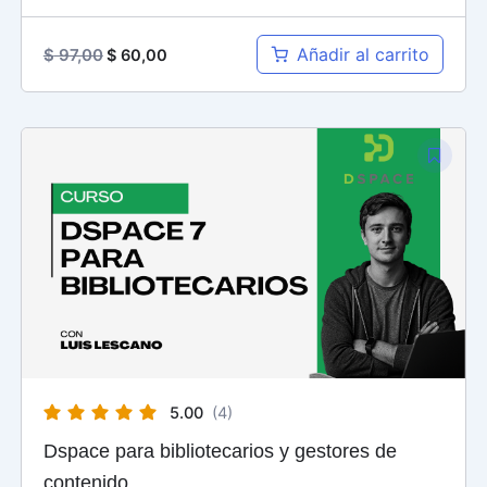
Añadir al carrito
$
97,00
$
60,00
El
El
precio
precio
original
actual
era:
es:
$ 125,00.
$ 60,00.
5.00
(4)
Dspace para bibliotecarios y gestores de
contenido