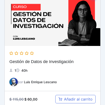
original
actual
era:
es:
$ 115,00.
$ 60,00.
Gestión de Datos de Investigación
1
40h
por
Luis Enrique Lescano
Añadir al carrito
$
115,00
$
60,00