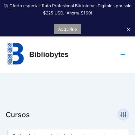
Ir
🚀 Oferta especial: Ruta Profesional Bibliotecas Digitales por solo
al
$225 USD. ¡Ahorra $160!
contenido
Adquirirlo
Bibliobytes
Cursos