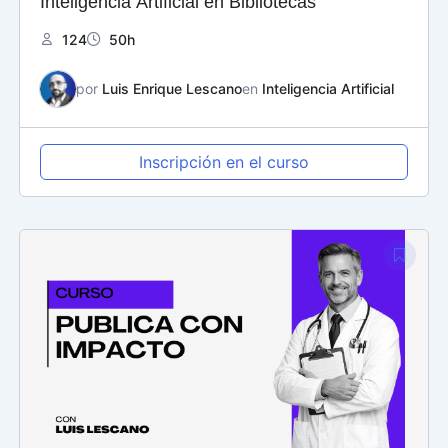
Inteligencia Artificial en Bibliotecas
124
50h
por
Luis Enrique Lescano
en
Inteligencia Artificial
Inscripción en el curso
El
El
precio
precio
original
actual
era:
es:
$ 125,00.
$ 60,00.