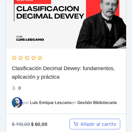
era:
es:
$ 110,00.
$ 60,00.
Clasificación Decimal Dewey: fundamentos,
aplicación y práctica
0
por
Luis Enrique Lescano
en
Gestión Bibliotecaria
Añadir al carrito
$
110,00
$
60,00