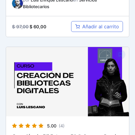
Bibliotecarios
Añadir al carrito
$
97,00
$
60,00
El
El
precio
precio
original
actual
era:
es:
$ 110,00.
$ 60,00.
5.00
(4)