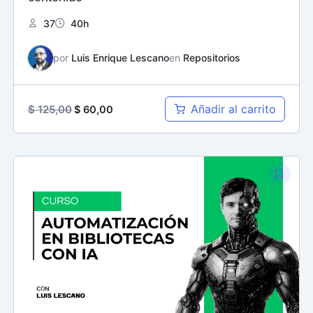
37
40h
por
Luis Enrique Lescano
en
Repositorios
Añadir al carrito
$
125,00
$
60,00
El
El
precio
precio
original
actual
era:
es:
$ 149,00.
$ 60,00.