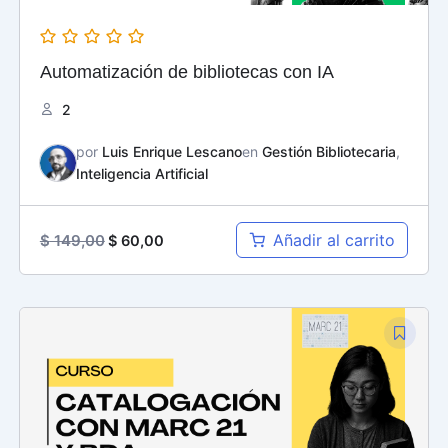
Automatización de bibliotecas con IA
2
por
Luis Enrique Lescano
en
Gestión Bibliotecaria
,
Inteligencia Artificial
Añadir al carrito
$
149,00
$
60,00
El
El
precio
precio
original
actual
era:
es:
$ 125,00.
$ 60,00.